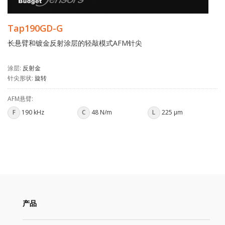
Tap190GD-G
长悬臂和镀金反射涂层的轻敲模式AFM针尖
涂层:
反射金
针尖形状:
旋转
AFM悬臂:
F
190 kHz
C
48 N/m
L
225 µm
产品