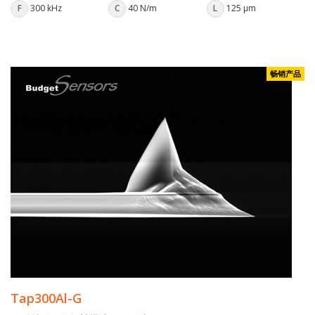
F
300 kHz
C
40 N/m
L
125 µm
畅销产品
Tap300Al-G