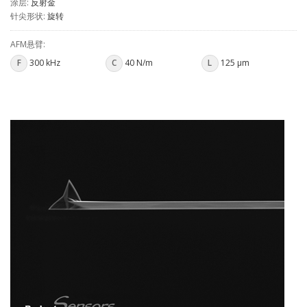
涂层:
反射金
针尖形状:
旋转
AFM悬臂:
F
300 kHz
C
40 N/m
L
125 µm