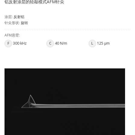
铝反射涂层的轻敲模式AFM针尖
涂层:
反射铝
针尖形状:
旋转
AFM悬臂:
F
300 kHz
C
40 N/m
L
125 µm