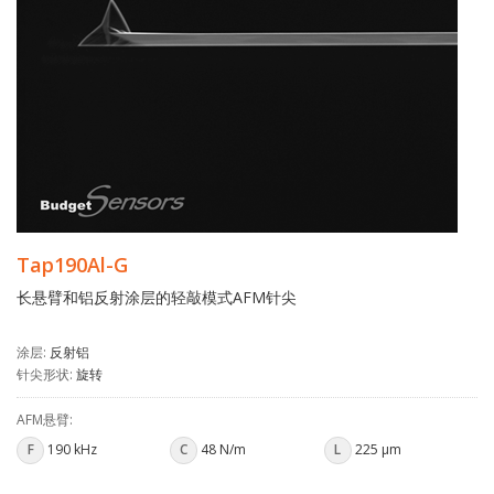
Tap190Al-G
长悬臂和铝反射涂层的轻敲模式AFM针尖
涂层:
反射铝
针尖形状:
旋转
AFM悬臂:
F
190 kHz
C
48 N/m
L
225 µm