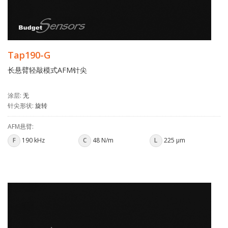
Tap190-G
长悬臂轻敲模式AFM针尖
涂层:
无
针尖形状:
旋转
AFM悬臂:
F
190 kHz
C
48 N/m
L
225 µm