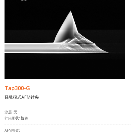
Tap300-G
轻敲模式AFM针尖
涂层:
无
针尖形状:
旋转
AFM悬臂: