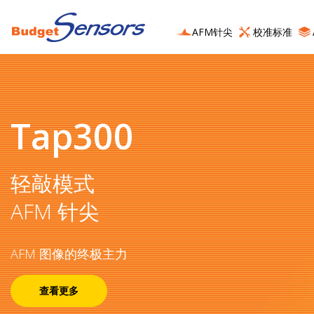
AFM针尖
校准标准
自 2001 年以来
BudgetSensors® 代表：