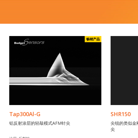
畅销产品
Tap300Al-G
SHR150
铝反射涂层的轻敲模式AFM针尖
尖锐的类似金
尖