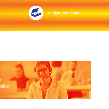
BudgetComboBox
？
内回复。