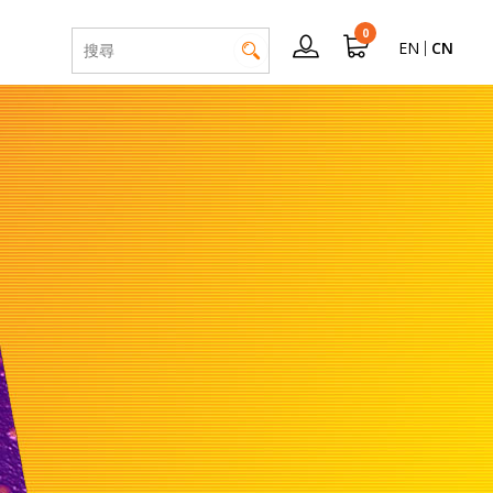
0
EN
CN
针尖
比
的客户支持