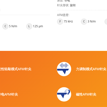
涂层:
导电
针尖形状:
旋转
利
AFM悬臂:
F
75 kHz
C
3 N/m
C
5 N/m
L
125 µm
柔性轻敲模式AFM针尖
力调制模式AFM针尖
导电AFM针尖
磁性AFM针尖