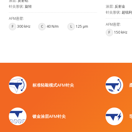
涂层:
反射铝
针尖形状:
旋转
涂层:
反射金
针尖形状:
超锐
AFM悬臂:
AFM悬臂:
F
300 kHz
C
40 N/m
L
125 µm
F
150 kHz
标准轻敲模式AFM针尖
镀金涂层AFM针尖