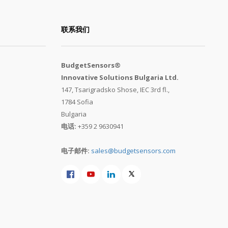
联系我们
BudgetSensors®
Innovative Solutions Bulgaria Ltd.
147, Tsarigradsko Shose, IEC 3rd fl.,
1784 Sofia
Bulgaria
电话:
+359 2 9630941
电子邮件:
sales@budgetsensors.com