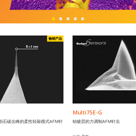
畅销产品
Multi75E-G
刚石碳尖峰的柔性轻敲模式AFM针
铂镀层
的力调制
AFM针尖