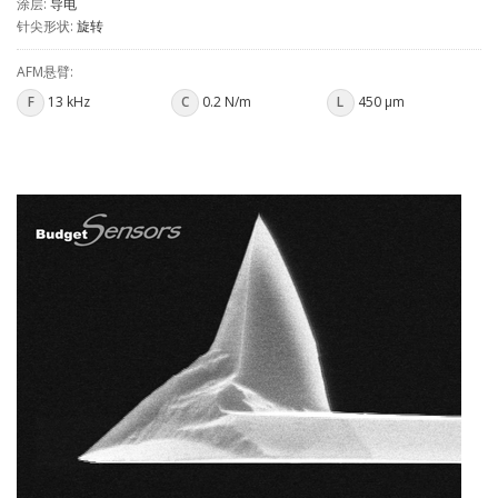
涂层:
导电
针尖形状:
旋转
AFM悬臂:
F
13 kHz
C
0.2 N/m
L
450 µm