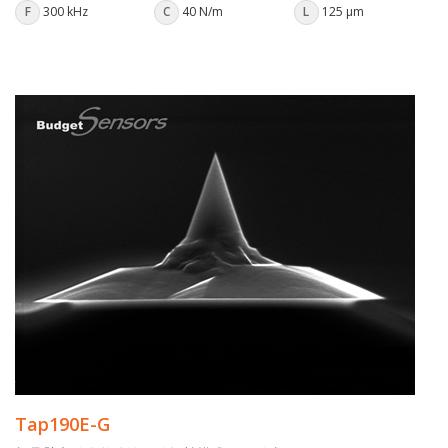
F
300 kHz
C
40 N/m
L
125 µm
Tap190E-G