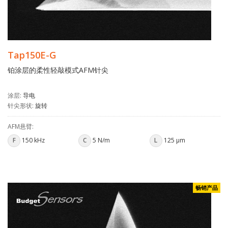
Tap150E-G
铂涂层的柔性轻敲模式AFM针尖
涂层:
导电
针尖形状:
旋转
AFM悬臂:
F
150 kHz
C
5 N/m
L
125 µm
畅销产品