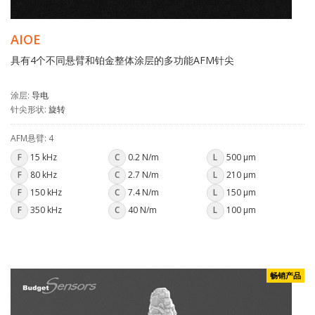
AIOE
具有4个不同悬臂和铂金整体涂层的多功能AFM针尖
涂层:
导电
针尖形状:
旋转
AFM悬臂: 4
F
15 kHz
C
0.2 N/m
L
500 µm
F
80 kHz
C
2.7 N/m
L
210 µm
F
150 kHz
C
7.4 N/m
L
150 µm
F
350 kHz
C
40 N/m
L
100 µm
畅销产品