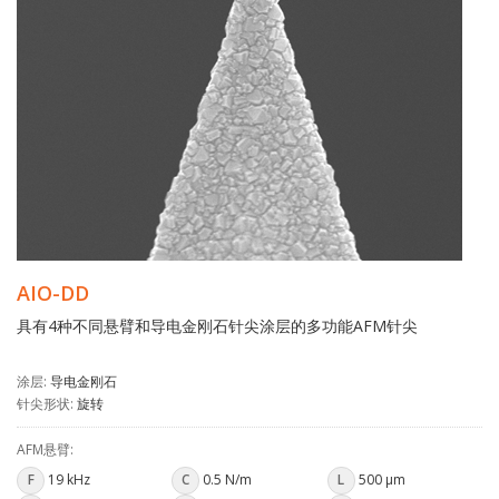
AIO-DD
具有4种不同悬臂和导电金刚石针尖涂层的多功能AFM针尖
涂层:
导电金刚石
针尖形状:
旋转
AFM悬臂:
F
19 kHz
C
0.5 N/m
L
500 µm