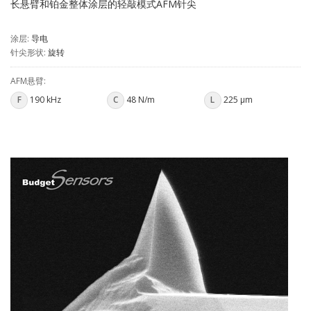
长悬臂和铂金整体涂层的轻敲模式AFM针尖
涂层:
导电
针尖形状:
旋转
AFM悬臂:
F
190 kHz
C
48 N/m
L
225 µm