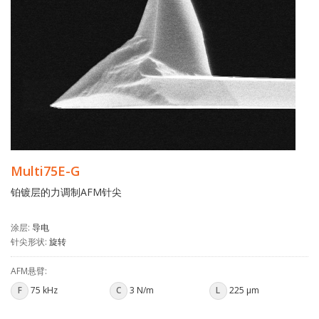
Multi75E-G
铂镀层
的力调制
AFM针尖
涂层:
导电
针尖形状:
旋转
AFM悬臂:
F
75 kHz
C
3 N/m
L
225 µm