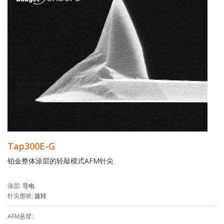
Tap300E-G
铂金整体涂层的轻敲模式AFM针尖
涂层:
导电
针尖形状:
旋转
AFM悬臂: